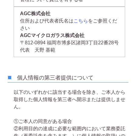
AGC株式会社
住所および代表者氏名は
こちら
をご参照くだ
さい
AGCマイクロガラス株式会社
〒812-0894 福岡市博多区諸岡3丁目22番28号
代表 天野 基範
個人情報の第三者提供について
以下のいずれかに該当する場合を除き、ご本人から
取得した個人情報を第三者へ開示または提供しませ
ん。
①
ご本人の同意がある場合
②
利用目的の達成に必要な範囲内において業務委託
先（再委託先を含みます。）に個人情報の取扱いの