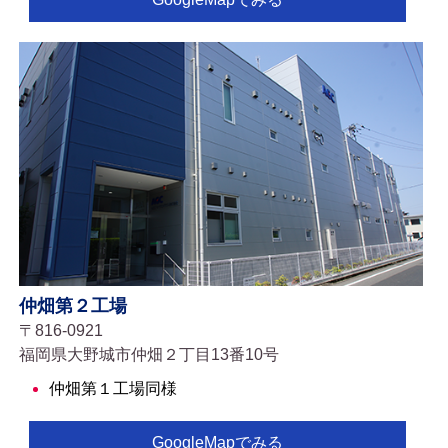
仲畑第２工場
〒816-0921
福岡県大野城市仲畑２丁目13番10号
仲畑第１工場同様
GoogleMapでみる