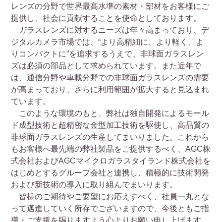
レンズの分野で世界最高水準の素材・部材をお客様にご
提供し、社会に貢献することを使命としております。
ガラスレンズに対するニーズは年々高まっており、デ
ジタルカメラ市場では、“より高精細に、より軽く、よ
りコンパクトに”を追求するうえで、非球面ガラスレン
ズは必須の部品として求められています。また近年で
は、通信分野や車載分野での非球面ガラスレンズの需要
が高まっており、さらに利用範囲が拡大すると見込まれ
ています。
このような環境のもと、弊社は独自開発によるモール
ド成型技術と超精密な金型加工技術を駆使し、高品質の
非球面ガラスレンズの生産してまいりました。これから
もお客様へ最先端の弊社製品をご提供するべく、AGC株
式会社およびAGCマイクロガラスタイランド株式会社を
はじめとするグループ会社と連携し、積極的に技術開発
および新技術の導入に取り組んでまいります。
皆様のご期待やご要望にお応えすべく、社員一丸とな
って邁進していく所存でございますので、今後ともご指
導・ご支援を賜りますよう心よりお願い申し上げます。